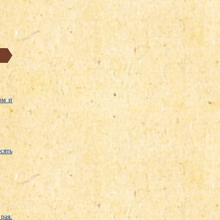
ом и
сять
рая.