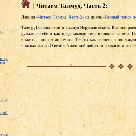
| Читаем Талмуд. Часть 2:
Лекция
«Читаем Талмуд. Часть 2»
из цикла
«Вечный поиск и
Талмуд Вавилонский и Талмуд Иерусалимский. Как построен
ст
думали о себе и как представляли свое влияние на мир. Н
выжить – ищи компромисс. Тексты как свидетельство уход
поисках жанра.О великой женской доблести и ужасном женск
нигу
ами
и? О
ций
рия