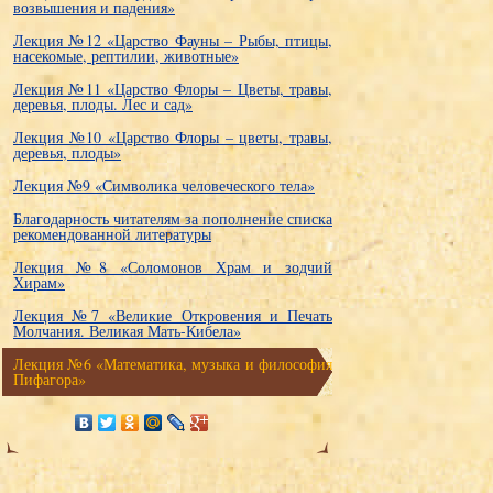
возвышения и падения»
Лекция №12 «Царство Фауны – Рыбы, птицы,
насекомые, рептилии, животные»
Лекция №11 «Царство Флоры – Цветы, травы,
деревья, плоды. Лес и сад»
Лекция №10 «Царство Флоры – цветы, травы,
деревья, плоды»
Лекция №9 «Символика человеческого тела»
Благодарность читателям за пополнение списка
рекомендованной литературы
Лекция №8 «Соломонов Храм и зодчий
Хирам»
Лекция №7 «Великие Откровения и Печать
Молчания. Великая Мать-Кибела»
Лекция №6 «Математика, музыка и философия
Пифагора»