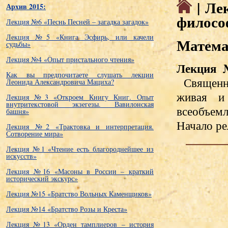
| Ле
Архив 2015:
филосо
Лекция №6 «Песнь Песней – загадка загадок»
Лекция №5 «Книга Эсфирь, или качели
Матема
судьбы»
Лекция №4 «Опыт пристального чтения»
Лекция
Как вы предпочитаете слушать лекции
Священна
Леонида Александровича Мациха?
живая и
Лекция №3 «Откроем Книгу Книг. Опыт
внутритекстовой экзегезы. Вавилонская
всеобъем
башня»
Начало ре
Лекция №2 «Трактовка и интерпретация.
Сотворение мира»
Лекция №1 «Чтение есть благороднейшее из
искусств»
Лекция №16 «Масоны в России – краткий
исторический экскурс»
Лекция №15 «Братство Вольных Каменщиков»
Лекция №14 «Братство Розы и Креста»
Лекция №13 «Орден тамплиеров – история