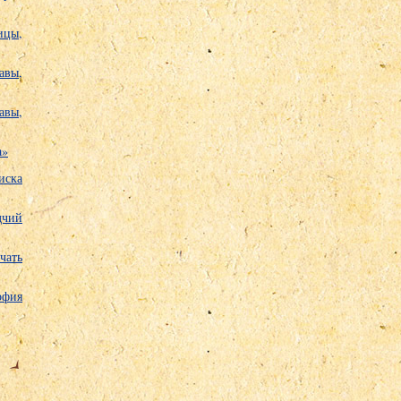
ицы,
авы,
авы,
а»
иска
чий
чать
офия