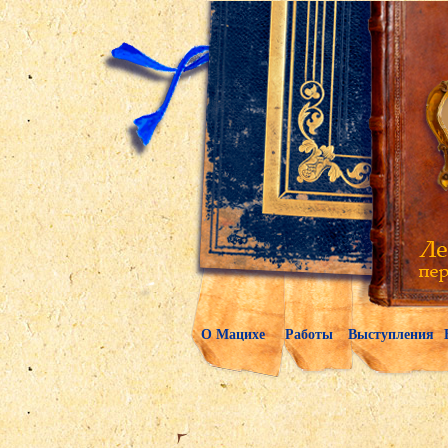
О Мацихе
Работы
Выступления