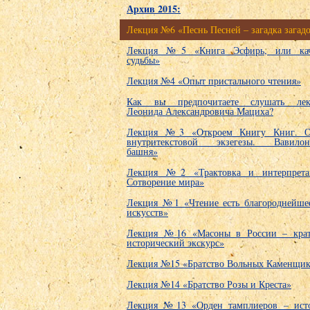
Архив 2015:
Лекция №6 «Песнь Песней – загадка загад
Лекция №5 «Книга Эсфирь, или ка
судьбы»
Лекция №4 «Опыт пристального чтения»
Как вы предпочитаете слушать ле
Леонида Александровича Мациха?
Лекция №3 «Откроем Книгу Книг. 
внутритекстовой экзегезы. Вавилон
башня»
Лекция №2 «Трактовка и интерпрета
Сотворение мира»
Лекция №1 «Чтение есть благороднейше
искусств»
Лекция №16 «Масоны в России – кра
исторический экскурс»
Лекция №15 «Братство Вольных Каменщик
Лекция №14 «Братство Розы и Креста»
Лекция №13 «Орден тамплиеров – ист