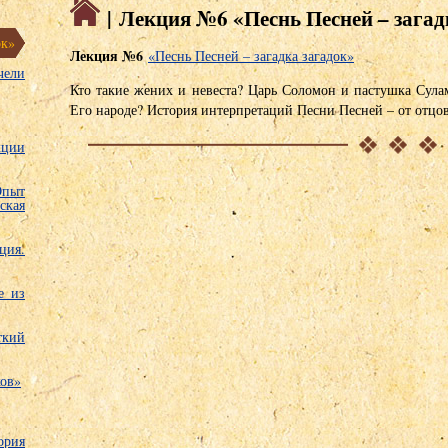
| Лекция №6 «Песнь Песней – загад
ок»
Лекция №6
«Песнь Песней – загадка загадок»
чели
Кто такие жених и невеста? Царь Соломон и пастушка Сула
Его народе? История интерпретаций Песни Песней – от отцов
кции
Опыт
ская
ция.
е из
ткий
ов»
ория