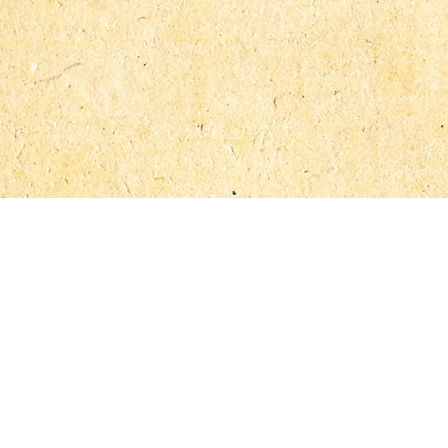
еонида Александровича Мациха