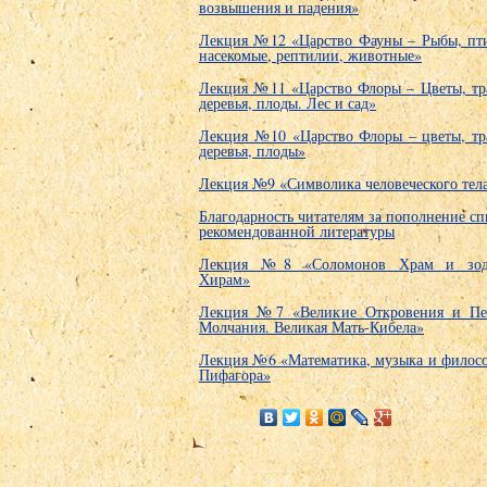
возвышения и падения»
Лекция №12 «Царство Фауны – Рыбы, пт
насекомые, рептилии, животные»
Лекция №11 «Царство Флоры – Цветы, тр
деревья, плоды. Лес и сад»
Лекция №10 «Царство Флоры – цветы, тр
деревья, плоды»
Лекция №9 «Символика человеческого тел
Благодарность читателям за пополнение сп
рекомендованной литературы
Лекция №8 «Соломонов Храм и зод
Хирам»
Лекция №7 «Великие Откровения и Пе
Молчания. Великая Мать-Кибела»
Лекция №6 «Математика, музыка и филос
Пифагора»